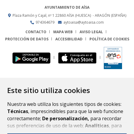
AYUNTAMIENTO DE AÍSA
Plaza Ramón y Cajal, nº 1
22860
AÍSA (HUESCA)
- ARAGÓN
(ESPAÑA)
974364679
aytoaisa@aytoaisa.com
CONTACTO
MAPA WEB
AVISO LEGAL
PROTECCIÓN DE DATOS
ACCESIBILIDAD
POLÍTICA DE COOKIES
ENLACE
Este sitio utiliza cookies
Nuestra web utiliza los siguientes tipos de cookies:
Técnicas
, imprescindibles para que la web funcione
correctamente;
De personalización,
para recordar
sus preferencias de uso de la web;
Analíticas
, para
mejorar el funcionamiento de la web y sus servicios.