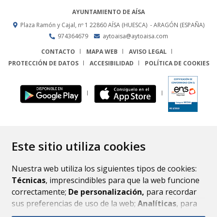
AYUNTAMIENTO DE AÍSA
Plaza Ramón y Cajal, nº 1
22860
AÍSA (HUESCA)
- ARAGÓN
(ESPAÑA)
974364679
aytoaisa@aytoaisa.com
CONTACTO
MAPA WEB
AVISO LEGAL
PROTECCIÓN DE DATOS
ACCESIBILIDAD
POLÍTICA DE COOKIES
ENLACE
Este sitio utiliza cookies
Nuestra web utiliza los siguientes tipos de cookies:
Técnicas
, imprescindibles para que la web funcione
correctamente;
De personalización,
para recordar
sus preferencias de uso de la web;
Analíticas
, para
mejorar el funcionamiento de la web y sus servicios.