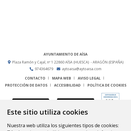
AYUNTAMIENTO DE AÍSA
Plaza Ramón y Cajal, nº 1
22860
AÍSA (HUESCA)
- ARAGÓN
(ESPAÑA)
974364679
aytoaisa@aytoaisa.com
CONTACTO
MAPA WEB
AVISO LEGAL
PROTECCIÓN DE DATOS
ACCESIBILIDAD
POLÍTICA DE COOKIES
ENLACE
Este sitio utiliza cookies
Nuestra web utiliza los siguientes tipos de cookies: