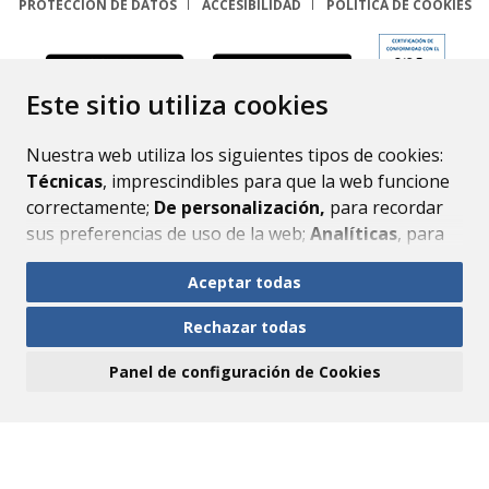
PROTECCIÓN DE DATOS
ACCESIBILIDAD
POLÍTICA DE COOKIES
ENLACE
Este sitio utiliza cookies
Nuestra web utiliza los siguientes tipos de cookies:
Técnicas
, imprescindibles para que la web funcione
correctamente;
De personalización,
para recordar
sus preferencias de uso de la web;
Analíticas
, para
mejorar el funcionamiento de la web y sus servicios.
Aceptar todas
Si acepta pulsando el botón
“Aceptar todas”
Rechazar todas
consideramos que acepta su uso. Si pulsa el botón
“Rechazar todas”
o continúa navegando sin realizar
Panel de configuración de Cookies
ninguna acción, se guardarán las cookies técnicas
imprescindibles. Para personalizar sus preferencias
acceda al
“Panel de configuración de cookies”.
Puede consultar más información, cómo