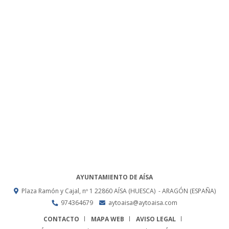
AYUNTAMIENTO DE AÍSA
Plaza Ramón y Cajal, nº 1
22860
AÍSA (HUESCA)
- ARAGÓN
(ESPAÑA)
974364679
aytoaisa@aytoaisa.com
CONTACTO
MAPA WEB
AVISO LEGAL