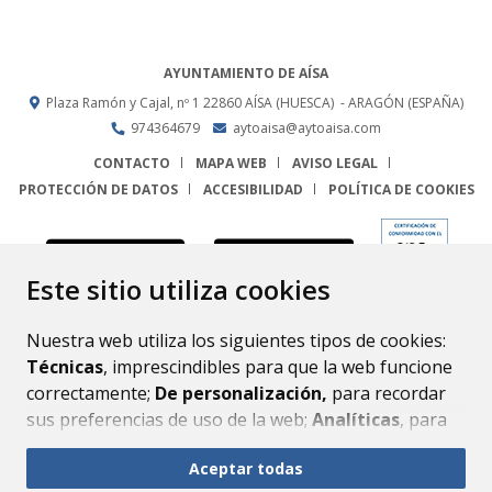
AYUNTAMIENTO DE AÍSA
Plaza Ramón y Cajal, nº 1
22860
AÍSA (HUESCA)
- ARAGÓN
(ESPAÑA)
974364679
aytoaisa@aytoaisa.com
CONTACTO
MAPA WEB
AVISO LEGAL
PROTECCIÓN DE DATOS
ACCESIBILIDAD
POLÍTICA DE COOKIES
ENLACE
Este sitio utiliza cookies
Nuestra web utiliza los siguientes tipos de cookies:
Técnicas
, imprescindibles para que la web funcione
correctamente;
De personalización,
para recordar
sus preferencias de uso de la web;
Analíticas
, para
mejorar el funcionamiento de la web y sus servicios.
Aceptar todas
Si acepta pulsando el botón
“Aceptar todas”