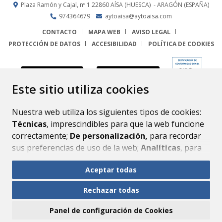
Plaza Ramón y Cajal, nº 1
22860
AÍSA (HUESCA)
- ARAGÓN
(ESPAÑA)
974364679
aytoaisa@aytoaisa.com
CONTACTO
MAPA WEB
AVISO LEGAL
PROTECCIÓN DE DATOS
ACCESIBILIDAD
POLÍTICA DE COOKIES
ENLACE
Este sitio utiliza cookies
Nuestra web utiliza los siguientes tipos de cookies:
Técnicas
, imprescindibles para que la web funcione
correctamente;
De personalización,
para recordar
sus preferencias de uso de la web;
Analíticas
, para
mejorar el funcionamiento de la web y sus servicios.
Aceptar todas
Si acepta pulsando el botón
“Aceptar todas”
Rechazar todas
consideramos que acepta su uso. Si pulsa el botón
“Rechazar todas”
o continúa navegando sin realizar
Panel de configuración de Cookies
ninguna acción, se guardarán las cookies técnicas