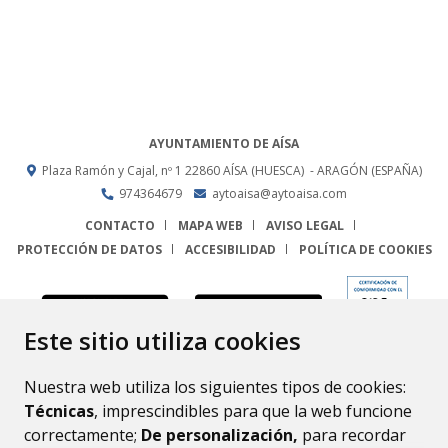
AYUNTAMIENTO DE AÍSA
Plaza Ramón y Cajal, nº 1
22860
AÍSA (HUESCA)
- ARAGÓN
(ESPAÑA)
974364679
aytoaisa@aytoaisa.com
CONTACTO
MAPA WEB
AVISO LEGAL
PROTECCIÓN DE DATOS
ACCESIBILIDAD
POLÍTICA DE COOKIES
ENLACE
Este sitio utiliza cookies
Nuestra web utiliza los siguientes tipos de cookies:
Técnicas
, imprescindibles para que la web funcione
correctamente;
De personalización,
para recordar