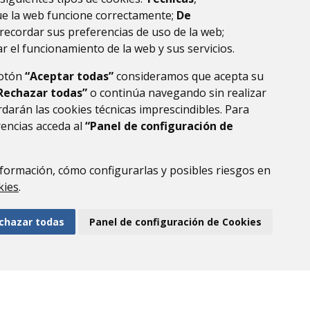
ue la web funcione correctamente;
De
recordar sus preferencias de uso de la web;
r el funcionamiento de la web y sus servicios.
botón
“Aceptar todas”
consideramos que acepta su
Rechazar todas”
o continúa navegando sin realizar
darán las cookies técnicas imprescindibles. Para
rencias acceda al
“Panel de configuración de
formación, cómo configurarlas y posibles riesgos en
DE DATOS
ACCESIBILIDAD
POLÍTICA DE COOKIES
kies
.
ENLACE EXTERNO AL
chazar todas
Panel de configuración de Cookies