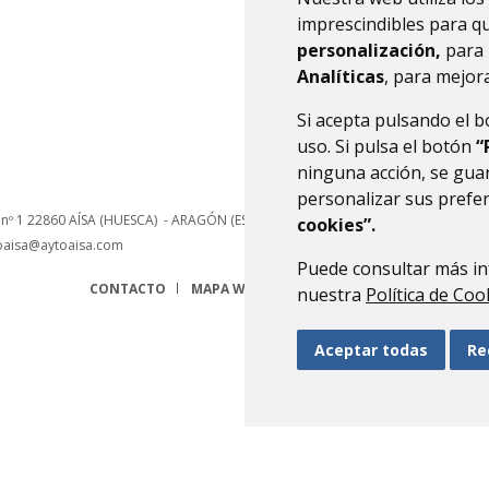
imprescindibles para q
personalización,
para 
Analíticas
, para mejora
Si acepta pulsando el 
uso. Si pulsa el botón
“
ninguna acción, se guar
personalizar sus prefe
 nº 1
22860
AÍSA (HUESCA)
- ARAGÓN
(ESPAÑA)
cookies”.
oaisa@aytoaisa.com
Puede consultar más in
CONTACTO
MAPA WEB
AVISO LEGAL
PROTECCIÓN 
nuestra
Política de Coo
Aceptar todas
Re