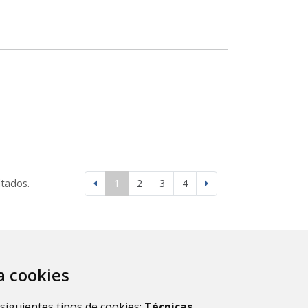
ltados.
1
2
3
4
za cookies
 siguientes tipos de cookies:
Técnicas
,