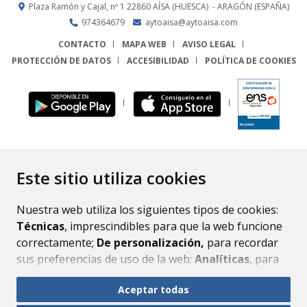
Plaza Ramón y Cajal, nº 1
22860
AÍSA (HUESCA)
- ARAGÓN
(ESPAÑA)
974364679
aytoaisa@aytoaisa.com
CONTACTO
MAPA WEB
AVISO LEGAL
PROTECCIÓN DE DATOS
ACCESIBILIDAD
POLÍTICA DE COOKIES
ENLACE
Este sitio utiliza cookies
Nuestra web utiliza los siguientes tipos de cookies:
Técnicas
, imprescindibles para que la web funcione
correctamente;
De personalización,
para recordar
sus preferencias de uso de la web;
Analíticas
, para
mejorar el funcionamiento de la web y sus servicios.
Aceptar todas
Si acepta pulsando el botón
“Aceptar todas”