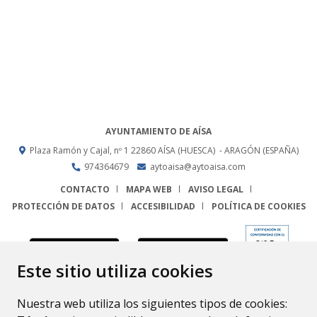
AYUNTAMIENTO DE AÍSA
Plaza Ramón y Cajal, nº 1
22860
AÍSA (HUESCA)
- ARAGÓN
(ESPAÑA)
974364679
aytoaisa@aytoaisa.com
CONTACTO
MAPA WEB
AVISO LEGAL
PROTECCIÓN DE DATOS
ACCESIBILIDAD
POLÍTICA DE COOKIES
ENLACE
Este sitio utiliza cookies
Nuestra web utiliza los siguientes tipos de cookies: