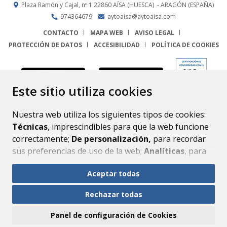
Plaza Ramón y Cajal, nº 1
22860
AÍSA (HUESCA)
- ARAGÓN
(ESPAÑA)
974364679
aytoaisa@aytoaisa.com
CONTACTO
MAPA WEB
AVISO LEGAL
PROTECCIÓN DE DATOS
ACCESIBILIDAD
POLÍTICA DE COOKIES
ENLACE
Este sitio utiliza cookies
Nuestra web utiliza los siguientes tipos de cookies:
Técnicas
, imprescindibles para que la web funcione
correctamente;
De personalización,
para recordar
sus preferencias de uso de la web;
Analíticas
, para
mejorar el funcionamiento de la web y sus servicios.
Aceptar todas
Si acepta pulsando el botón
“Aceptar todas”
Rechazar todas
consideramos que acepta su uso. Si pulsa el botón
“Rechazar todas”
o continúa navegando sin realizar
Panel de configuración de Cookies
ninguna acción, se guardarán las cookies técnicas