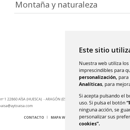
Montaña y naturaleza
Este sitio utili
Nuestra web utiliza los
imprescindibles para q
personalización,
para 
Analíticas
, para mejora
Si acepta pulsando el 
 nº 1
22860
AÍSA (HUESCA)
- ARAGÓN
(ESPAÑA)
uso. Si pulsa el botón
“
oaisa@aytoaisa.com
ninguna acción, se guar
personalizar sus prefe
CONTACTO
MAPA WEB
AVISO LEGAL
PROTECCIÓN 
cookies”.