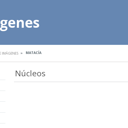
ágenes
MATACÍA
E IMÁGENES
Núcleos