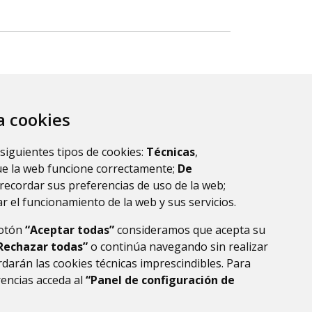
za cookies
 siguientes tipos de cookies:
Técnicas
,
ue la web funcione correctamente;
De
recordar sus preferencias de uso de la web;
r el funcionamiento de la web y sus servicios.
botón
“Aceptar todas”
consideramos que acepta su
Rechazar todas”
o continúa navegando sin realizar
darán las cookies técnicas imprescindibles. Para
rencias acceda al
“Panel de configuración de
DE DATOS
ACCESIBILIDAD
POLÍTICA DE COOKIES
ENLACE EXTERNO AL