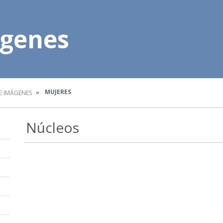
ágenes
MUJERES
E IMÁGENES
Núcleos