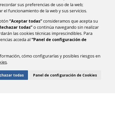
recordar sus preferencias de uso de la web;
r el funcionamiento de la web y sus servicios.
botón
“Aceptar todas”
consideramos que acepta su
Rechazar todas”
o continúa navegando sin realizar
darán las cookies técnicas imprescindibles. Para
rencias acceda al
“Panel de configuración de
formación, cómo configurarlas y posibles riesgos en
DE DATOS
ACCESIBILIDAD
POLÍTICA DE COOKIES
kies
.
ENLACE EXTERNO AL
chazar todas
Panel de configuración de Cookies