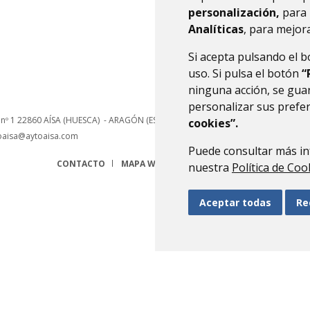
personalización,
para 
Analíticas
, para mejora
Si acepta pulsando el 
uso. Si pulsa el botón
“
ninguna acción, se guar
personalizar sus prefe
 nº 1
22860
AÍSA (HUESCA)
- ARAGÓN
(ESPAÑA)
cookies”.
oaisa@aytoaisa.com
Puede consultar más in
CONTACTO
MAPA WEB
AVISO LEGAL
PROTECCIÓN 
nuestra
Política de Coo
Aceptar todas
Re