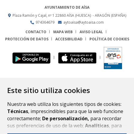
AYUNTAMIENTO DE AÍSA
Plaza Ramón y Cajal, nº 1
22860
AÍSA (HUESCA)
- ARAGÓN
(ESPAÑA)
974364679
aytoaisa@aytoaisa.com
CONTACTO
MAPA WEB
AVISO LEGAL
PROTECCIÓN DE DATOS
ACCESIBILIDAD
POLÍTICA DE COOKIES
ENLACE
Este sitio utiliza cookies
Nuestra web utiliza los siguientes tipos de cookies:
Técnicas
, imprescindibles para que la web funcione
correctamente;
De personalización,
para recordar
sus preferencias de uso de la web;
Analíticas
, para
mejorar el funcionamiento de la web y sus servicios.