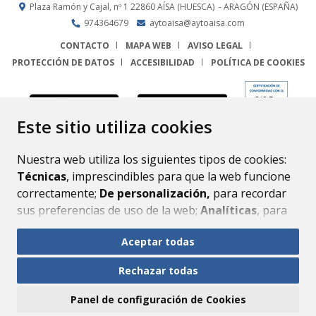
Plaza Ramón y Cajal, nº 1
22860
AÍSA (HUESCA)
- ARAGÓN
(ESPAÑA)
974364679
aytoaisa@aytoaisa.com
CONTACTO
MAPA WEB
AVISO LEGAL
PROTECCIÓN DE DATOS
ACCESIBILIDAD
POLÍTICA DE COOKIES
ENLACE
Este sitio utiliza cookies
Nuestra web utiliza los siguientes tipos de cookies:
Técnicas
, imprescindibles para que la web funcione
correctamente;
De personalización,
para recordar
sus preferencias de uso de la web;
Analíticas
, para
mejorar el funcionamiento de la web y sus servicios.
Aceptar todas
Si acepta pulsando el botón
“Aceptar todas”
Rechazar todas
consideramos que acepta su uso. Si pulsa el botón
“Rechazar todas”
o continúa navegando sin realizar
Panel de configuración de Cookies
ninguna acción, se guardarán las cookies técnicas