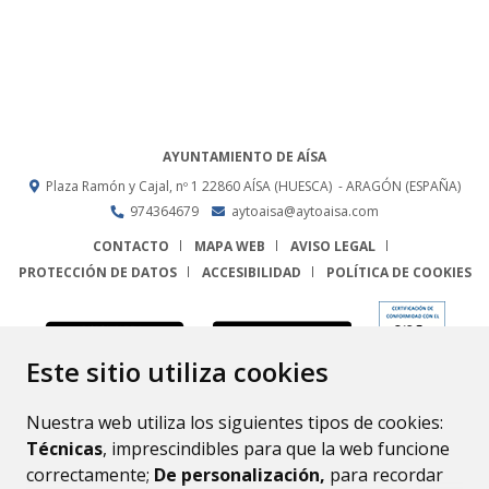
AYUNTAMIENTO DE AÍSA
Plaza Ramón y Cajal, nº 1
22860
AÍSA (HUESCA)
- ARAGÓN
(ESPAÑA)
974364679
aytoaisa@aytoaisa.com
CONTACTO
MAPA WEB
AVISO LEGAL
PROTECCIÓN DE DATOS
ACCESIBILIDAD
POLÍTICA DE COOKIES
ENLACE
Este sitio utiliza cookies
Nuestra web utiliza los siguientes tipos de cookies:
Técnicas
, imprescindibles para que la web funcione
correctamente;
De personalización,
para recordar