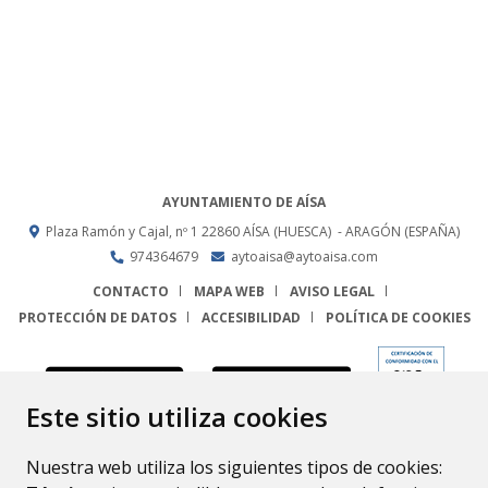
AYUNTAMIENTO DE AÍSA
Plaza Ramón y Cajal, nº 1
22860
AÍSA (HUESCA)
- ARAGÓN
(ESPAÑA)
974364679
aytoaisa@aytoaisa.com
CONTACTO
MAPA WEB
AVISO LEGAL
PROTECCIÓN DE DATOS
ACCESIBILIDAD
POLÍTICA DE COOKIES
ENLACE
Este sitio utiliza cookies
Nuestra web utiliza los siguientes tipos de cookies: