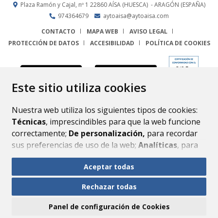
Plaza Ramón y Cajal, nº 1
22860
AÍSA (HUESCA)
- ARAGÓN
(ESPAÑA)
974364679
aytoaisa@aytoaisa.com
CONTACTO
MAPA WEB
AVISO LEGAL
PROTECCIÓN DE DATOS
ACCESIBILIDAD
POLÍTICA DE COOKIES
ENLACE
Este sitio utiliza cookies
Nuestra web utiliza los siguientes tipos de cookies:
Técnicas
, imprescindibles para que la web funcione
correctamente;
De personalización,
para recordar
sus preferencias de uso de la web;
Analíticas
, para
mejorar el funcionamiento de la web y sus servicios.
Aceptar todas
Si acepta pulsando el botón
“Aceptar todas”
Rechazar todas
consideramos que acepta su uso. Si pulsa el botón
“Rechazar todas”
o continúa navegando sin realizar
Panel de configuración de Cookies
ninguna acción, se guardarán las cookies técnicas