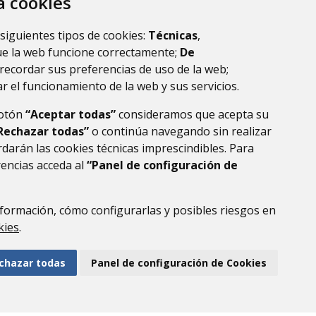
za cookies
 siguientes tipos de cookies:
Técnicas
,
ue la web funcione correctamente;
De
recordar sus preferencias de uso de la web;
r el funcionamiento de la web y sus servicios.
botón
“Aceptar todas”
consideramos que acepta su
Rechazar todas”
o continúa navegando sin realizar
darán las cookies técnicas imprescindibles. Para
rencias acceda al
“Panel de configuración de
DE DATOS
ACCESIBILIDAD
POLÍTICA DE COOKIES
ENLACE EXTERNO AL
formación, cómo configurarlas y posibles riesgos en
kies
.
chazar todas
Panel de configuración de Cookies