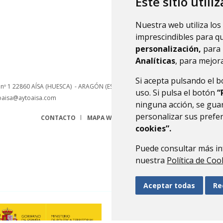
Este sitio utili
Nuestra web utiliza los
imprescindibles para q
personalización,
para 
Analíticas
, para mejora
Si acepta pulsando el 
 nº 1
22860
AÍSA (HUESCA)
- ARAGÓN
(ESPAÑA)
uso. Si pulsa el botón
“
oaisa@aytoaisa.com
ninguna acción, se guar
personalizar sus prefe
CONTACTO
MAPA WEB
AVISO LEGAL
PROTECCIÓN 
cookies”.
Puede consultar más in
nuestra
Política de Coo
Aceptar todas
Re