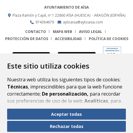
AYUNTAMIENTO DE AÍSA
Plaza Ramón y Cajal, nº 1
22860
AÍSA (HUESCA)
- ARAGÓN
(ESPAÑA)
974364679
aytoaisa@aytoaisa.com
CONTACTO
MAPA WEB
AVISO LEGAL
PROTECCIÓN DE DATOS
ACCESIBILIDAD
POLÍTICA DE COOKIES
ENLACE
Este sitio utiliza cookies
Nuestra web utiliza los siguientes tipos de cookies:
Técnicas
, imprescindibles para que la web funcione
correctamente;
De personalización,
para recordar
sus preferencias de uso de la web;
Analíticas
, para
mejorar el funcionamiento de la web y sus servicios.
Aceptar todas
Si acepta pulsando el botón
“Aceptar todas”
Rechazar todas
consideramos que acepta su uso. Si pulsa el botón