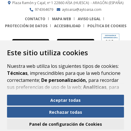
Plaza Ramón y Cajal, nº 1
22860
AÍSA (HUESCA)
- ARAGÓN
(ESPAÑA)
974364679
aytoaisa@aytoaisa.com
CONTACTO
MAPA WEB
AVISO LEGAL
PROTECCIÓN DE DATOS
ACCESIBILIDAD
POLÍTICA DE COOKIES
ENLACE
Este sitio utiliza cookies
Nuestra web utiliza los siguientes tipos de cookies:
Técnicas
, imprescindibles para que la web funcione
correctamente;
De personalización,
para recordar
sus preferencias de uso de la web;
Analíticas
, para
mejorar el funcionamiento de la web y sus servicios.
Aceptar todas
Si acepta pulsando el botón
“Aceptar todas”
Rechazar todas
consideramos que acepta su uso. Si pulsa el botón
“Rechazar todas”
o continúa navegando sin realizar
Panel de configuración de Cookies
ninguna acción, se guardarán las cookies técnicas