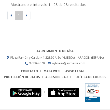
Mostrando el intervalo 1 - 28 de 28 resultados.
1
AYUNTAMIENTO DE AÍSA
Plaza Ramón y Cajal, nº 1
22860
AÍSA (HUESCA)
- ARAGÓN
(ESPAÑA)
974364679
aytoaisa@aytoaisa.com
CONTACTO
MAPA WEB
AVISO LEGAL
PROTECCIÓN DE DATOS
ACCESIBILIDAD
POLÍTICA DE COOKIES
ENLACE