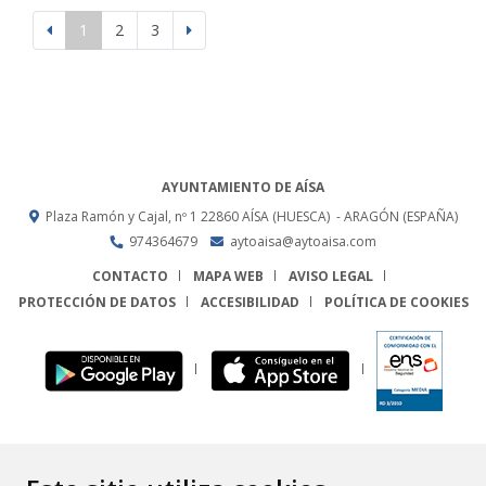
1
2
3
AYUNTAMIENTO DE AÍSA
Plaza Ramón y Cajal, nº 1
22860
AÍSA (HUESCA)
- ARAGÓN
(ESPAÑA)
974364679
aytoaisa@aytoaisa.com
CONTACTO
MAPA WEB
AVISO LEGAL
PROTECCIÓN DE DATOS
ACCESIBILIDAD
POLÍTICA DE COOKIES
ENLACE